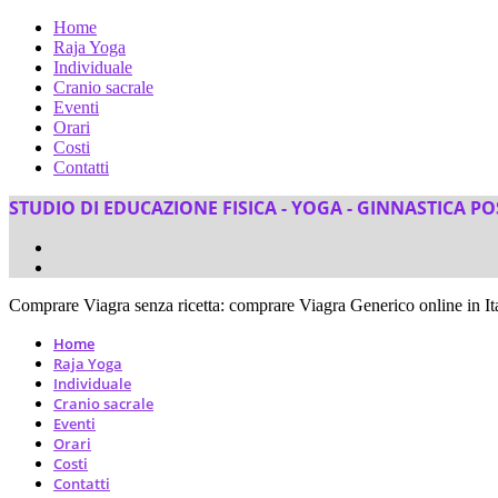
Home
Raja Yoga
Individuale
Cranio sacrale
Eventi
Orari
Costi
Contatti
STUDIO DI EDUCAZIONE FISICA - YOGA - GINNASTICA P
Comprare Viagra senza ricetta: comprare Viagra Generico online in It
Home
Raja Yoga
Individuale
Cranio sacrale
Eventi
Orari
Costi
Contatti