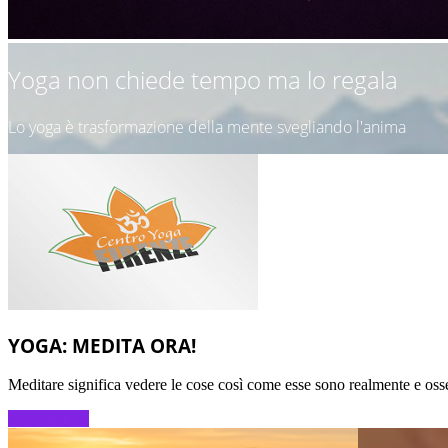
Yoga non chiede tempo ma lo regala
Lo yoga è trasformazione della mente svegliando l'anima
YOGA: MEDITA ORA!
Meditare significa vedere le cose così come esse sono realmente e oss
Scopri di più