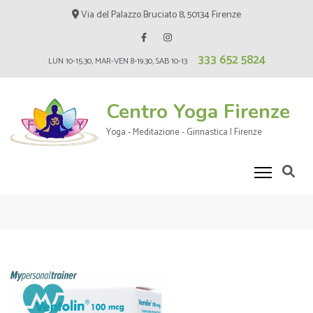
Skip
Via del Palazzo Bruciato 8, 50134 Firenze
to
content
333 652 5824
(Press
LUN 10-15.30, MAR-VEN 8-19.30, SAB 10-13
Enter)
Centro Yoga Firenze
Yoga - Meditazione - Ginnastica | Firenze