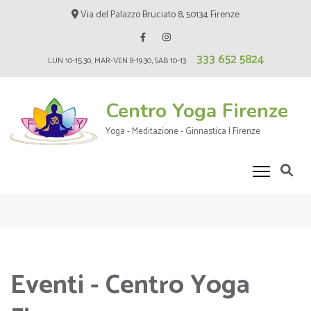
Skip
Via del Palazzo Bruciato 8, 50134 Firenze
to
content
333 652 5824
(Press
LUN 10-15.30, MAR-VEN 8-19.30, SAB 10-13
Enter)
Centro Yoga Firenze
Yoga - Meditazione - Ginnastica | Firenze
Eventi - Centro Yoga