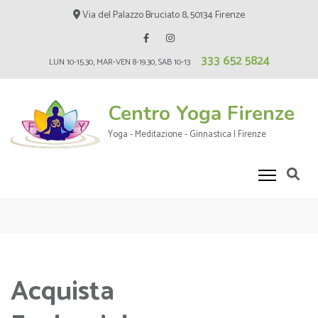
Skip
Via del Palazzo Bruciato 8, 50134 Firenze
to
content
333 652 5824
(Press
LUN 10-15.30, MAR-VEN 8-19.30, SAB 10-13
Enter)
Centro Yoga Firenze
Yoga - Meditazione - Ginnastica | Firenze
Acquista