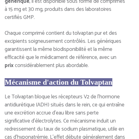
générique
, il est disponible sous forme de comprimés
à 15 mg et 30 mg, produits dans des laboratoires
certifiés GMP.
Chaque comprimé contient du tolvaptan pur et des
excipients soigneusement contrôlés. Les génériques
garantissent la même biodisponibilité et la même
efficacité que le médicament de référence, avec un
prix
considérablement plus abordable.
Mécanisme d'action du Tolvaptan
Le Tolvaptan bloque les récepteurs V2 de l’hormone
antidiurétique (ADH) situés dans le rein, ce qui entraîne
une excrétion accrue d'eau libre sans perte
significative d'électrolytes. Ce mécanisme induit un
redressement du taux de sodium plasmatique, utile en
cas d'hyponatrémie. L'effet débute généralement dans