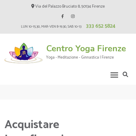
Skip
Via del Palazzo Bruciato 8, 50134 Firenze
to
content
333 652 5824
(Press
LUN 10-15.30, MAR-VEN 8-19.30, SAB 10-13
Enter)
Centro Yoga Firenze
Yoga - Meditazione - Ginnastica | Firenze
Acquistare