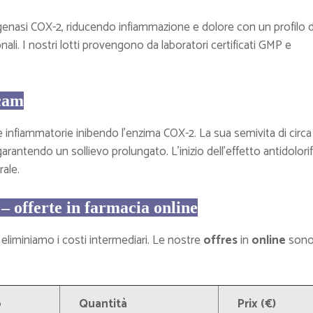
igenasi COX-2, riducendo infiammazione e dolore con un profilo d
ionali. I nostri lotti provengono da laboratori certificati GMP e
cam
e infiammatorie inibendo l’enzima COX-2. La sua semivita di circ
rantendo un sollievo prolungato. L’inizio dell’effetto antidolori
rale.
 offerte in farmacia online
liminiamo i costi intermediari. Le nostre
offres
in
online
son
o
Quantità
Prix (€)