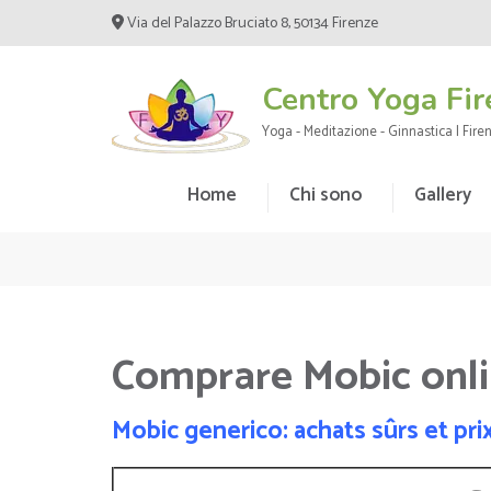
Skip
Via del Palazzo Bruciato 8, 50134 Firenze
to
content
Centro Yoga Fir
(Press
Enter)
Yoga - Meditazione - Ginnastica | Fire
Home
Chi sono
Gallery
Comprare Mobic onli
Mobic generico: achats sûrs et pr