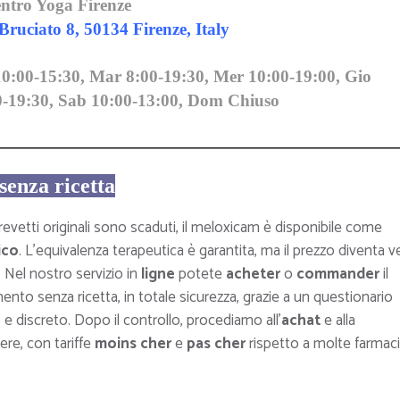
ntro Yoga Firenze
Bruciato 8, 50134 Firenze, Italy
0:00-15:30, Mar 8:00-19:30, Mer 10:00-19:00, Gio
0-19:30, Sab 10:00-13:00, Dom Chiuso
enza ricetta
evetti originali sono scaduti, il meloxicam è disponibile come
ico
. L’equivalenza terapeutica è garantita, ma il prezzo diventa v
. Nel nostro servizio in
ligne
potete
acheter
o
commander
il
ento senza ricetta, in totale sicurezza, grazie a un questionario
e discreto. Dopo il controllo, procediamo all’
achat
e alla
ere, con tariffe
moins cher
e
pas cher
rispetto a molte farmac