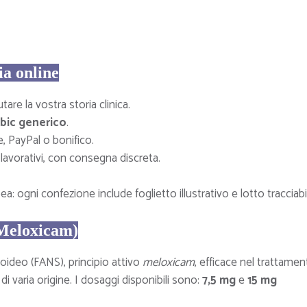
ia online
are la vostra storia clinica.
bic generico
.
e, PayPal o bonifico.
 lavorativi, con consegna discreta.
a: ogni confezione include foglietto illustrativo e lotto tracciabi
(Meloxicam)
ideo (FANS), principio attivo
meloxicam
, efficace nel trattame
di varia origine. I dosaggi disponibili sono:
7,5 mg
e
15 mg