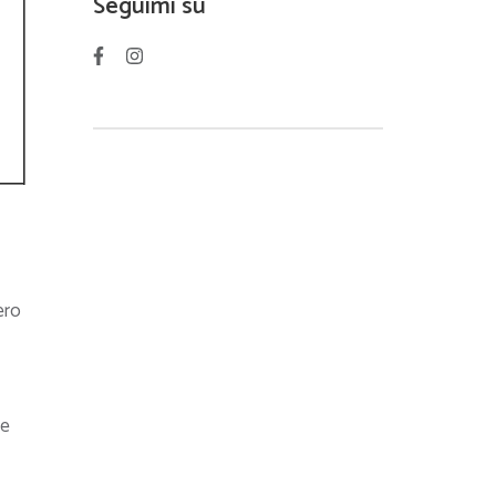
Seguimi su
ero
ie