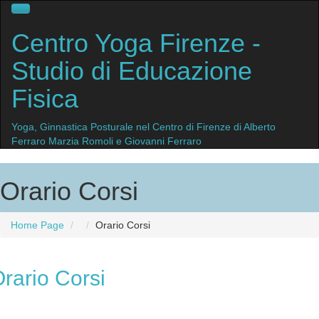
Centro
Yoga Firenze
-
Studio di Educazione
Fisica
Yoga, Ginnastica Posturale nel Centro di Firenze di Alberto
Ferraro Marzia Romoli e Giovanni Ferraro
Orario Corsi
Home Page
Orario
Corsi
rario
Corsi