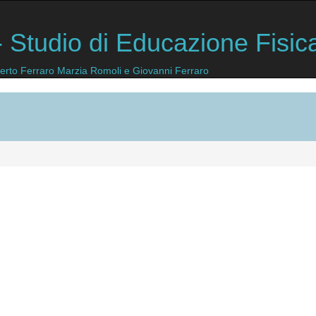
 Studio di Educazione Fisic
lberto Ferraro Marzia Romoli e Giovanni Ferraro