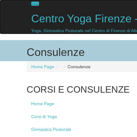
Centro
Yoga Firenze
-
Yoga, Ginnastica Posturale nel Centro di Firenze di A
Consulenze
Home Page
Consulenze
CORSI
E CONSULENZE
Home
Page
Corsi
di Yoga
Ginnastica
Posturale