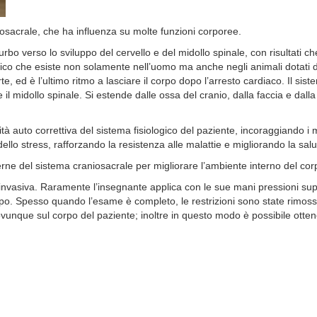
iosacrale, che ha influenza su molte funzioni corporee.
urbo verso lo sviluppo del cervello e del midollo spinale, con risultati 
gico che esiste non solamente nell’uomo ma anche negli animali dotati di
e, ed è l’ultimo ritmo a lasciare il corpo dopo l’arresto cardiaco. Il si
l midollo spinale. Si estende dalle ossa del cranio, dalla faccia e dall
ità auto correttiva del sistema fisiologico del paziente, incoraggiando i
 dello stress, rafforzando la resistenza alle malattie e migliorando la sal
nterne del sistema craniosacrale per migliorare l’ambiente interno del cor
 invasiva. Raramente l’insegnante applica con le sue mani pressioni supe
corpo. Spesso quando l’esame è completo, le restrizioni sono state rimos
vunque sul corpo del paziente; inoltre in questo modo è possibile otten