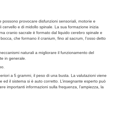
che possono provocare disfunzioni sensoriali, motorie e
 cervello e di midollo spinale. La sua formazione inizia
stema cranio sacrale è formato dal liquido cerebro spinale e
a bocca, che formano il cranium, fino al sacrum, l’osso detto
 meccanismi naturali a migliorare il funzionamento del
ute in generale.
po.
riori a 5 grammi, il peso di una busta. La valutazioni viene
se ed il sistema si è auto corretto. L’insegnante esperto può
ere importanti informazioni sulla frequenza, l’ampiezza, la