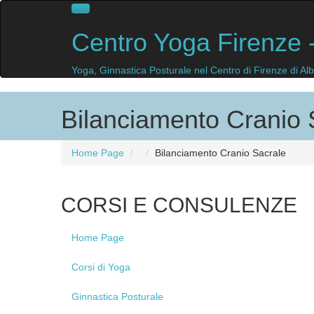
Centro
Yoga Firenze
-
Yoga, Ginnastica Posturale nel Centro di Firenze di A
Bilanciamento Cranio 
Home Page
Bilanciamento
Cranio Sacrale
CORSI
E CONSULENZE
Home
Page
Corsi
di Yoga
Ginnastica
Posturale