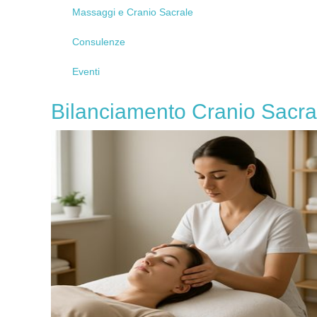
Massaggi
e Cranio Sacrale
Consulenze
Eventi
Bilanciamento
Cranio Sacra