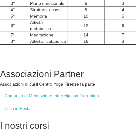
3°
Piano emozionale
6
3
4°
Struttura ossea
8
4
5°
Memoria
10
5
Attività
6°
12
6
metabolica
7°
Meditazione
14
7
8°
Attività catabolica
16
8
Associazioni
Partner
Associazioni di cui il Centro Yoga Firenze fa parte
Comunità
di Meditazione Interreligiosa Fiorentina
Etica
in Festa
I
nostri corsi