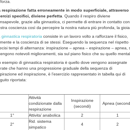
nforza.
 respirazione fatta erroneamente in modo superficiale, attraverso
ercizi specifici, diviene perfetta
. Quando il respiro diviene
nsapevole, grazie alla ginnastica, ci permette di entrare in contatto con
stra coscienza così da percepire la nostra natura più profonda, la gioia
a
ginnastica respiratoria
consiste in un lavoro volto a rafforzare il fisico,
 mente e la coscienza di se stessi. Eseguendo la sequenza nel rispetto 
ecisi tempi di alternanza: inspirazione – apnea – espirazione – apnea, s
tengono notevoli miglioramenti, sia sul piano fisico che su quello menta
 esempio di ginnastica respiratoria è quello dove vengono assegnate
rate che hanno una progressione graduale della sequenza di
pirazione ed inspirazione, è l’esercizio rappresentato in tabella qui di
guito riportata:
Attività
Inspirazione
condizionate dalla
Apnea (second
(secondi)
respirazione
1°
Attivita’ anabolica
2
1
Rid. sistema
2°
4
2
simpatico