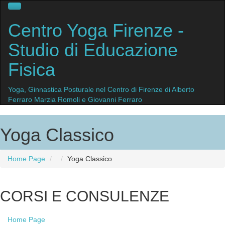
Centro
Yoga Firenze
-
Studio di Educazione
Fisica
Yoga, Ginnastica Posturale nel Centro di Firenze di Alberto
Ferraro Marzia Romoli e Giovanni Ferraro
Yoga Classico
Home Page
Yoga
Classico
CORSI
E CONSULENZE
Home
Page