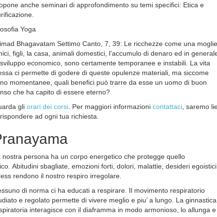
opone anche seminari di approfondimento su temi specifici: Etica e
rificazione.
losofia Yoga
imad Bhagavatam Settimo Canto, 7, 39: Le ricchezze come una moglie
ici, figli, la casa, animali domestici, l’accumulo di denaro ed in general
 sviluppo economico, sono certamente temporanee e instabili. La vita
essa ci permette di godere di queste opulenze materiali, ma siccome
no momentanee, quali benefici può trarre da esse un uomo di buon
nso che ha capito di essere eterno?
arda gli
orari dei corsi
. Per maggiori informazioni
contattaci
, saremo lie
 rispondere ad ogni tua richiesta.
Pranayama
 nostra persona ha un corpo energetico che protegge quello
sico. Abitudini sbagliate, emozioni forti, dolori, malattie, desideri egoistici
ress rendono il nostro respiro irregolare.
ssuno di norma ci ha educati a respirare. Il movimento respiratorio
udiato e regolato permette di vivere meglio e piu’ a lungo. La ginnastica
spiratoria interagisce con il diaframma in modo armonioso, lo allunga e