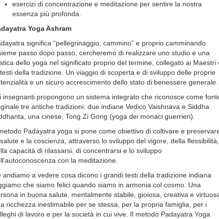
esercizi di concentrazione e meditazione per sentire la nostra
essenza più profonda.
adayatra Yoga Ashram
dayatra significa “pellegrinaggio, cammino” e proprio camminando
sieme passo dopo passo, cercheremo di realizzare uno studio e una
atica dello yoga nel significato proprio del termine, collegato ai Maestri 
 testi della tradizione. Un viaggio di scoperta e di sviluppo delle proprie
tenzialità e un sicuro accrescimento dello stato di benessere generale.
i insegnanti propongono un sistema integrato che riconosce come font
iginale tre antiche tradizioni: due indiane Vedico Vaishnava e Siddha
ddhanta, una cinese, Tong Zi Gong (yoga dei monaci guerrieri).
 metodo Padayatra yoga si pone come obiettivo di coltivare e preservar
 salute e la coscienza, attraverso lo sviluppo del vigore, della flessibilità,
lla capacità di rilassarsi, di concentrarsi e lo sviluppo
ll’autoconoscenza con la meditazione.
 andiamo a vedere cosa dicono i grandi testi della tradizione indiana
ggiamo che siamo felici quando siamo in armonia col cosmo. Una
rsona in buona salute, mentalmente stabile, gioiosa, creativa e virtuos
a ricchezza inestimabile per se stessa, per la propria famiglia, per i
lleghi di lavoro e per la società in cui vive. Il metodo Padayatra Yoga