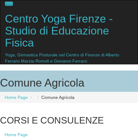
Centro
Yoga Firenze
-
Studio di Educazione
Fisica
Yoga, Ginnastica Posturale nel Centro di Firenze di Alberto
Ferraro Marzia Romoli e Giovanni Ferraro
Comune Agricola
Home Page
Comune
Agricola
CORSI
E CONSULENZE
Home
Page