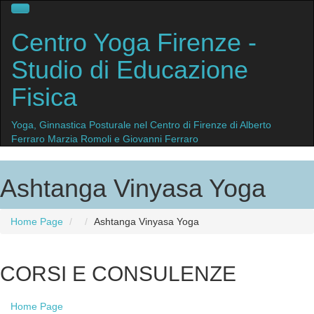
Centro
Yoga Firenze
-
Studio di Educazione
Fisica
Yoga, Ginnastica Posturale nel Centro di Firenze di Alberto
Ferraro Marzia Romoli e Giovanni Ferraro
Ashtanga Vinyasa Yoga
Home Page
Ashtanga
Vinyasa Yoga
CORSI
E CONSULENZE
Home
Page