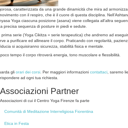
gorosa, caratterizzata da una grande dinamicità che mira ad armonizza
 movimento con il respiro, che è il cuore di questa disciplina. Nell’Ashta
nyasa Yoga ciascuna posizione (asana) viene collegata all’altra segue
a precisa sequenza di posture in piedi e sedute.
 prima serie (Yoga Cikitza = serie terapeutica) che andremo ad esegui
rve a purificare ed allineare il corpo. Praticando con regolarità, pazien
fiducia si acquisiranno sicurezza, stabilità fisica e mentale.
 poco tempo il corpo ritroverà energia, tono muscolare e flessibilità.
arda gli
orari dei corsi
. Per maggiori informazioni
contattaci
, saremo lie
 rispondere ad ogni tua richiesta.
Associazioni
Partner
Associazioni di cui il Centro Yoga Firenze fa parte
Comunità
di Meditazione Interreligiosa Fiorentina
Etica
in Festa