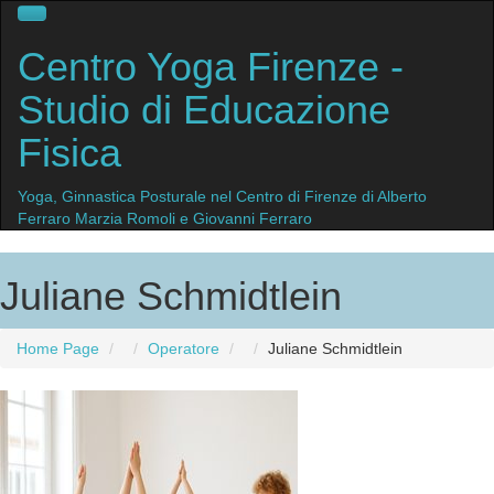
Centro
Yoga Firenze
-
Studio di Educazione
Fisica
Yoga, Ginnastica Posturale nel Centro di Firenze di Alberto
Ferraro Marzia Romoli e Giovanni Ferraro
Juliane
Schmidtlein
Home Page
Operatore
Juliane
Schmidtlein