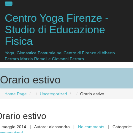
Centro
Yoga Firenze
-
Studio di Educazione
Fisica
Yoga, Ginnastica Posturale nel Centro di Firenze di Alberto
Ferraro Marzia Romoli e Giovanni Ferraro
Orario estivo
Home Page
Uncategorized
Orario
estivo
rario
estivo
0 maggio 2014 | Autore: alessandro |
No comments
| Categorie:
categorized